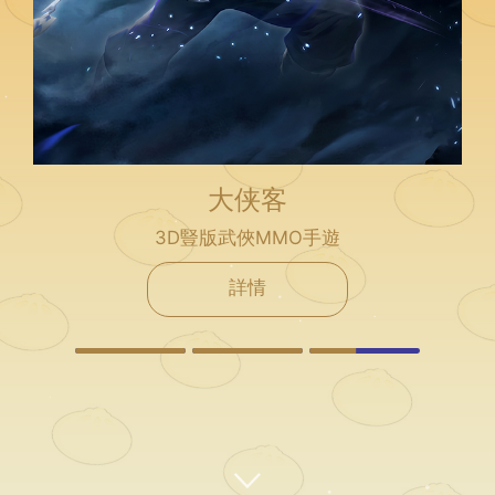
大侠客
3D豎版武俠MMO手遊
詳情